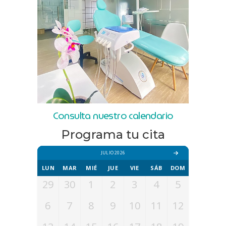
Consulta nuestro calendario
Programa tu cita
JULIO 2026
LUN
MAR
MIÉ
JUE
VIE
SÁB
DOM
29
30
1
2
3
4
5
6
7
8
9
10
11
12