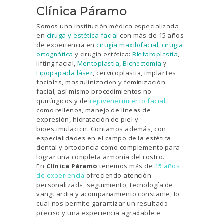
Clínica Páramo
Somos una instituci
ó
n m
é
dica especializada
en
ciruga y estética facial
con m
á
s de 15 a
ñ
os
de experiencia en
cirugía maxilofacial
,
cirugia
ortognática
y cirug
í
a est
é
tica:
Blefaroplastia
,
lifting facial,
Mentoplastia
,
Bichectomia
y
Lipopapada láser
, cervicoplastia, implantes
faciales, masculinizacion y feminizaci
ó
n
facial; as
í
mismo procedimientos no
quir
ú
rgicos y de
rejuvenecimiento facial
como rellenos, manejo de l
í
neas de
expresi
ó
n, hidrataci
ó
n de piel y
bioestimulacion. Contamos además, con
especialidades en el campo de la estética
dental y ortodoncia como complemento para
lograr una completa armonía del rostro.
En
Clínica Páramo
tenemos más de
15 años
de experiencia
ofreciendo atención
personalizada, seguimiento, tecnología de
vanguardia y acompañamiento constante, lo
cual nos permite garantizar un resultado
preciso y una experiencia agradable e