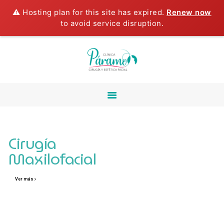
⚠️ Hosting plan for this site has expired.
Renew now
INICIO
to avoid service disruption.
NOSOTROS
CIRUGÍA
MAXILOFACIAL
ESTÉTICA FACIAL
CIRUGÍA ORAL
ESTÉTICA DENTAL
TECNOLOGIA LASER
CURSO DE
Cirugía
LIPOPAPADA
Maxilofacial
TESTIMONIOS
BLOG
Ver más
CONTÁCTANOS