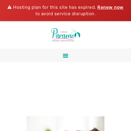
⚠️ Hosting plan for this site has expired.
Renew now
INICIO
to avoid service disruption.
NOSOTROS
CIRUGÍA
MAXILOFACIAL
ESTÉTICA FACIAL
CIRUGÍA ORAL
ESTÉTICA DENTAL
TECNOLOGIA LASER
CURSO DE
LIPOPAPADA
TESTIMONIOS
BLOG
CONTÁCTANOS