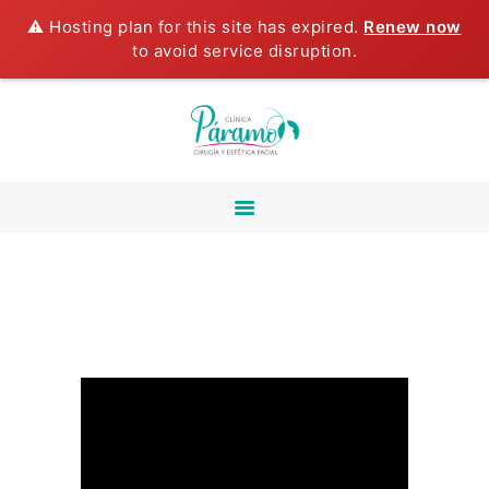
⚠️ Hosting plan for this site has expired.
Renew now
INICIO
to avoid service disruption.
NOSOTROS
CIRUGÍA
MAXILOFACIAL
ESTÉTICA FACIAL
CIRUGÍA ORAL
ESTÉTICA DENTAL
TECNOLOGIA LASER
CURSO DE
LIPOPAPADA
TESTIMONIOS
BLOG
CONTÁCTANOS