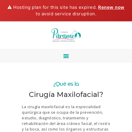
⚠️ Hosting plan for this site has expired.
Renew now
INICIO
to avoid service disruption.
NOSOTROS
CIRUGÍA
MAXILOFACIAL
ESTÉTICA FACIAL
CIRUGÍA ORAL
ESTÉTICA DENTAL
TECNOLOGIA LASER
CURSO DE
¿Qué es la
LIPOPAPADA
Cirugía Maxilofacial?
TESTIMONIOS
BLOG
La cirugía maxilofacial es la especialidad
quirúrgica que se ocupa de la prevención,
CONTÁCTANOS
estudio, diagnóstico, tratamiento y
rehabilitación del área cráneo facial, el rostro
y la boca, así como los órganos y estructuras