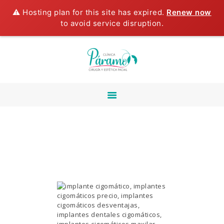
⚠️ Hosting plan for this site has expired.
Renew now
to avoid service disruption.
INICIO
NOSOTROS
CIRUGÍA
MAXILOFACIAL
ESTÉTICA FACIAL
CIRUGÍA ORAL
ESTÉTICA DENTAL
TECNOLOGIA LASER
CURSO DE
LIPOPAPADA
TESTIMONIOS
BLOG
CONTÁCTANOS